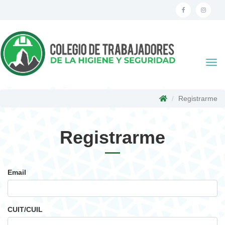
Togg
navi
Registrarme
Registrarme
Email
CUIT/CUIL